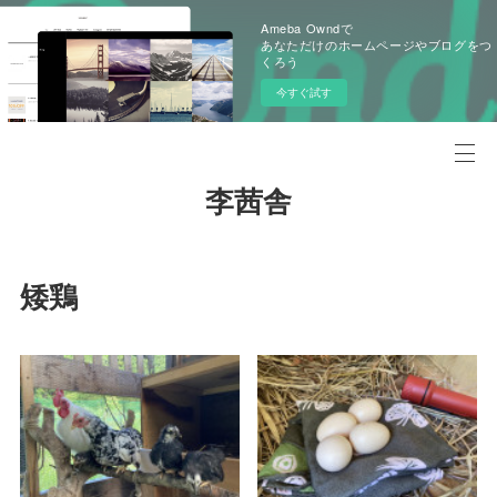
Ameba Owndで
あなただけのホームページやブログをつ
くろう
今すぐ試す
李茜舎
矮鶏